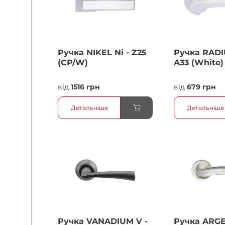
Ручка NIKEL Ni - Z25
Ручка RADI
(CP/W)
A33 (White)
від
1516 грн
від
679 грн
Детальніше
Детальніше
Ручка VANADIUM V -
Ручка ARG