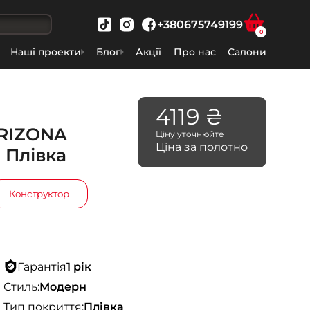
+380675749199
0
Наші проекти
Блог
Акції
Про нас
Салони
4119 ₴
ARIZONA
Ціну уточнюйте
Ціна за полотно
 Плівка
Конструктор
Гарантія
1 рік
Стиль:
Модерн
Тип покриття:
Плівка