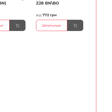
BN)
Z28 BN\BO
н
від
772 грн
ше
Детальніше