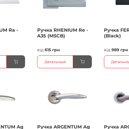
UM Ra -
Ручка RHENIUM Re -
Ручка FER
A35 (MSCB)
(Black)
від
615 грн
від
989 грн
Детальніше
Детальні
ENTUM Ag
Ручка ARGENTUM Ag
Ручка AR