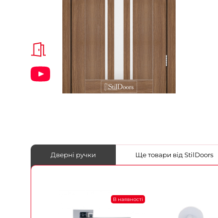
Дверні ручки
Ще товари від StilDoors
В наявності