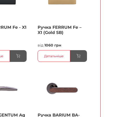
RUМ Fe - X1
Ручка FERRUМ Fe –
X1 (Gold SB)
від
1060 грн
ше
Детальніше
GENTUM Ag
Ручка BARIUM BA-