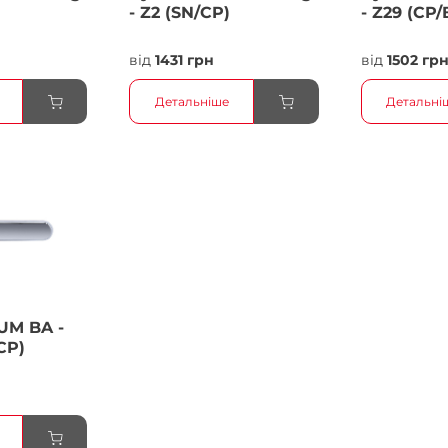
- Z2 (SN/CP)
- Z29 (CP/
від
1431 грн
від
1502 гр
Детальніше
Детальні
UM BA -
CP)