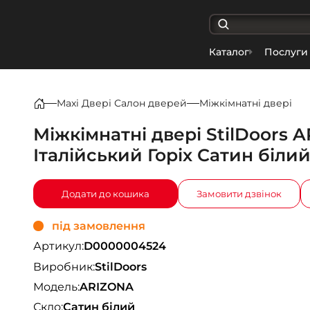
Каталог
Послуги
Maxi Двері Салон дверей
Міжкімнатні двері
Міжкімнатні двері StilDoors 
Італійський Горіх Сатин білий
Додати до кошика
Замовити дзвінок
під замовлення
Артикул:
D0000004524
Виробник:
StilDoors
Модель:
ARIZONA
Скло:
Сатин білий